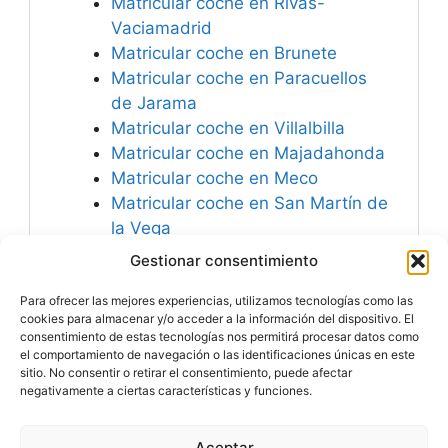
Matricular coche en Rivas-
Vaciamadrid
Matricular coche en Brunete
Matricular coche en Paracuellos
de Jarama
Matricular coche en Villalbilla
Matricular coche en Majadahonda
Matricular coche en Meco
Matricular coche en San Martín de
la Vega
Matricular coche en Guadarrama
Gestionar consentimiento
Matricular coche en Alcorcón
Para ofrecer las mejores experiencias, utilizamos tecnologías como las
Matricular coche en Alpedrete
cookies para almacenar y/o acceder a la información del dispositivo. El
consentimiento de estas tecnologías nos permitirá procesar datos como
el comportamiento de navegación o las identificaciones únicas en este
sitio. No consentir o retirar el consentimiento, puede afectar
negativamente a ciertas características y funciones.
Especialistas en
Matricular Coches
Nuevos o Usados de
Importación.
Aceptar