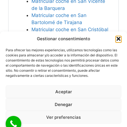
Matricular coche en San Vicente
de la Barquera
Matricular coche en San
Bartolomé de Tirajana
Matricular coche en San Cristóbal
de la Cuesta
Gestionar consentimiento
Matricular coche en San Carlos
Para ofrecer las mejores experiencias, utilizamos tecnologías como las
del Valle
cookies para almacenar y/o acceder a la información del dispositivo. El
consentimiento de estas tecnologías nos permitirá procesar datos como
el comportamiento de navegación o las identificaciones únicas en este
sitio. No consentir o retirar el consentimiento, puede afectar
negativamente a ciertas características y funciones.
Especialistas en
Matricular Coches
Nuevos o Usados de
Importación.
Aceptar
© 2026 MATRICULARCOCHE.COM - Todos los derechos
reservados
Denegar
Aviso Legal
|
Política de Cookies
|
Política de Privacidad
|
Ver preferencias
Mapa del Sitio
|