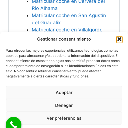
Matricular coche en Cervera del
Río Alhama
Matricular coche en San Agustín
del Guadalix
Matricular coche en Villalgordo
del Júcar
Gestionar consentimiento
Matricular coche en Almodóvar
Para ofrecer las mejores experiencias, utilizamos tecnologías como las
del Campo
cookies para almacenar y/o acceder a la información del dispositivo. El
consentimiento de estas tecnologías nos permitirá procesar datos como
el comportamiento de navegación o las identificaciones únicas en este
sitio. No consentir o retirar el consentimiento, puede afectar
negativamente a ciertas características y funciones.
Especialistas en
Matricular Coches
Nuevos o Usados de
Importación.
Aceptar
© 2026 MATRICULARCOCHE.COM - Todos los derechos
reservados
Denegar
Aviso Legal
|
Política de Cookies
|
Política de Privacidad
|
Ver preferencias
Mapa del Sitio
|