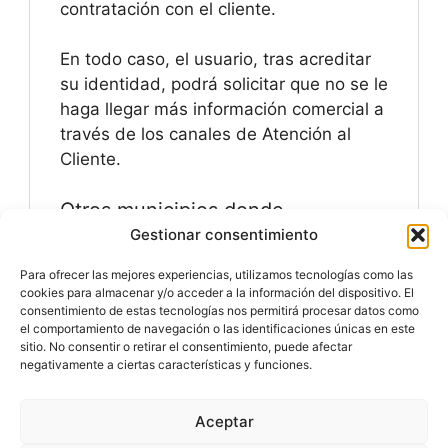
contratación con el cliente.
En todo caso, el usuario, tras acreditar
su identidad, podrá solicitar que no se le
haga llegar más información comercial a
través de los canales de Atención al
Cliente.
Otros municipios donde
ofrecemos este servicio:
Gestionar consentimiento
Para ofrecer las mejores experiencias, utilizamos tecnologías como las
Política de Cookies
cookies para almacenar y/o acceder a la información del dispositivo. El
consentimiento de estas tecnologías nos permitirá procesar datos como
el comportamiento de navegación o las identificaciones únicas en este
sitio. No consentir o retirar el consentimiento, puede afectar
negativamente a ciertas características y funciones.
Especialistas en
Matricular Coches
Nuevos o Usados de
Importación.
Aceptar
© 2026 MATRICULARCOCHE.COM - Todos los derechos