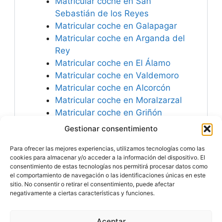
Matricular coche en San
Sebastián de los Reyes
Matricular coche en Galapagar
Matricular coche en Arganda del
Rey
Matricular coche en El Álamo
Matricular coche en Valdemoro
Matricular coche en Alcorcón
Matricular coche en Moralzarzal
Matricular coche en Griñón
Matricular coche en Navalcarnero
Gestionar consentimiento
Matricular coche en Madrid
Para ofrecer las mejores experiencias, utilizamos tecnologías como las
Matricular coche en Parla
cookies para almacenar y/o acceder a la información del dispositivo. El
consentimiento de estas tecnologías nos permitirá procesar datos como
el comportamiento de navegación o las identificaciones únicas en este
sitio. No consentir o retirar el consentimiento, puede afectar
negativamente a ciertas características y funciones.
Especialistas en
Matricular Coches
Nuevos o Usados de
Importación.
Aceptar