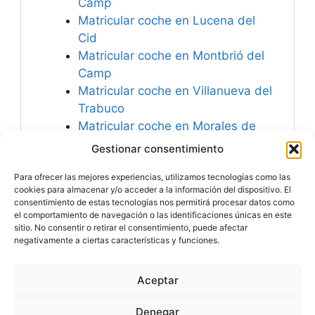
Camp
Matricular coche en Lucena del
Cid
Matricular coche en Montbrió del
Camp
Matricular coche en Villanueva del
Trabuco
Matricular coche en Morales de
Rey
Gestionar consentimiento
Matricular coche en Atzeneta del
Para ofrecer las mejores experiencias, utilizamos tecnologías como las
Maestrat
cookies para almacenar y/o acceder a la información del dispositivo. El
consentimiento de estas tecnologías nos permitirá procesar datos como
el comportamiento de navegación o las identificaciones únicas en este
sitio. No consentir o retirar el consentimiento, puede afectar
negativamente a ciertas características y funciones.
Especialistas en
Matricular Coches
Nuevos o Usados de
Importación.
Aceptar
© 2026 MATRICULARCOCHE.COM - Todos los derechos
reservados
Denegar