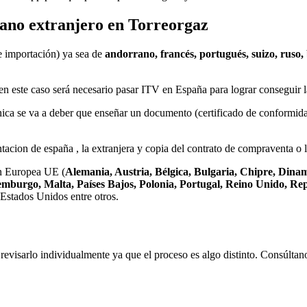
ano extranjero en Torreorgaz
e importación) ya sea de
andorrano, francés, portugués, suizo, ruso,
en este caso será necesario pasar ITV en España para lograr conseguir l
cnica se va a deber que enseñar un documento (certificado de conformi
acion de españa , la extranjera y copia del contrato de compraventa o l
ón Europea UE (
Alemania, Austria, Bélgica, Bulgaria, Chipre, Dinam
uxemburgo, Malta, Países Bajos, Polonia, Portugal, Reino Unido, R
Estados Unidos entre otros.
 revisarlo individualmente ya que el proceso es algo distinto. Consúlta