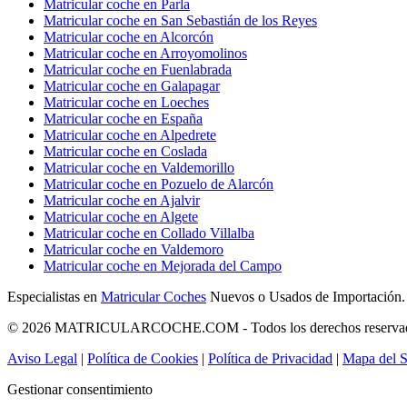
Matricular coche en Parla
Matricular coche en San Sebastián de los Reyes
Matricular coche en Alcorcón
Matricular coche en Arroyomolinos
Matricular coche en Fuenlabrada
Matricular coche en Galapagar
Matricular coche en Loeches
Matricular coche en España
Matricular coche en Alpedrete
Matricular coche en Coslada
Matricular coche en Valdemorillo
Matricular coche en Pozuelo de Alarcón
Matricular coche en Ajalvir
Matricular coche en Algete
Matricular coche en Collado Villalba
Matricular coche en Valdemoro
Matricular coche en Mejorada del Campo
Especialistas en
Matricular Coches
Nuevos o Usados de Importación.
© 2026 MATRICULARCOCHE.COM - Todos los derechos reserva
Aviso Legal
|
Política de Cookies
|
Política de Privacidad
|
Mapa del S
Gestionar consentimiento