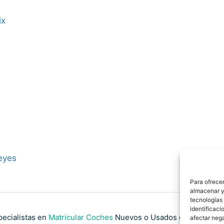
ix
eyes
Para ofrecer
almacenar y/
tecnologías
identificaci
pecialistas en
Matricular Coches
Nuevos o Usados de Importaci
afectar nega