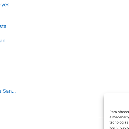
eyes
sta
uan
de San…
Para ofrecer
almacenar y/
tecnologías
identificaci