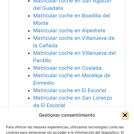
Matricular coche en San Agustín
del Guadalix
Matricular coche en Boadilla del
Monte
Matricular coche en Alpedrete
Matricular coche en Villanueva de
la Cañada
Matricular coche en Villanueva del
Pardillo
Matricular coche en Coslada
Matricular coche en Moraleja de
Enmedio
Matricular coche en El Escorial
Matricular coche en San Lorenzo
de El Escorial
Matricular coche en Collado
Gestionar consentimiento
Villalba
Para ofrecer las mejores experiencias, utilizamos tecnologías como las
Matricular coche en Loeches
cookies para almacenar y/o acceder a la información del dispositivo. El