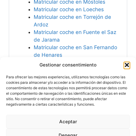
Matricular coche en Móstoles
Matricular coche en Loeches
Matricular coche en Torrejón de
Ardoz
Matricular coche en Fuente el Saz
de Jarama
Matricular coche en San Fernando
de Henares
Matricular coche en Algete
Gestionar consentimiento
Matricular coche en Parla
Para ofrecer las mejores experiencias, utilizamos tecnologías como las
Matricular coche en Villalbilla
cookies para almacenar y/o acceder a la información del dispositivo. El
consentimiento de estas tecnologías nos permitirá procesar datos como
el comportamiento de navegación o las identificaciones únicas en este
sitio. No consentir o retirar el consentimiento, puede afectar
negativamente a ciertas características y funciones.
Especialistas en
Matricular Coches
Nuevos o Usados de
Importación.
Aceptar
© 2026 MATRICULARCOCHE.COM - Todos los derechos
reservados
Denegar