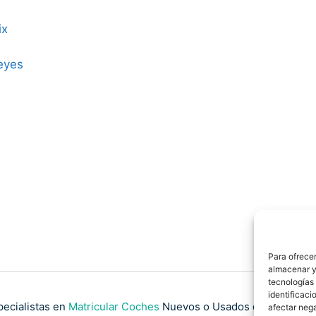
ix
eyes
Para ofrecer
almacenar y/
tecnologías
identificaci
pecialistas en
Matricular Coches
Nuevos o Usados de Importaci
afectar nega