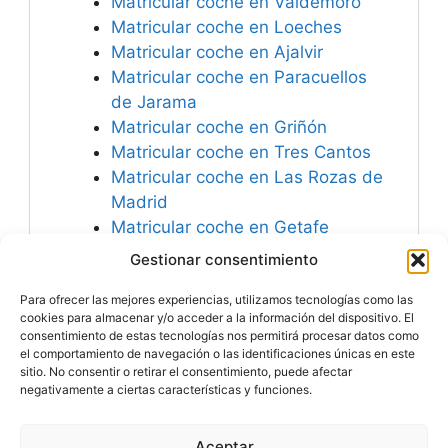
Matricular coche en Valdemoro
Matricular coche en Loeches
Matricular coche en Ajalvir
Matricular coche en Paracuellos
de Jarama
Matricular coche en Griñón
Matricular coche en Tres Cantos
Matricular coche en Las Rozas de
Madrid
Matricular coche en Getafe
Matricular coche en Algete
Gestionar consentimiento
Matricular coche en San Lorenzo
Para ofrecer las mejores experiencias, utilizamos tecnologías como las
de El Escorial
cookies para almacenar y/o acceder a la información del dispositivo. El
consentimiento de estas tecnologías nos permitirá procesar datos como
el comportamiento de navegación o las identificaciones únicas en este
sitio. No consentir o retirar el consentimiento, puede afectar
negativamente a ciertas características y funciones.
Especialistas en
Matricular Coches
Nuevos o Usados de
Importación.
Aceptar