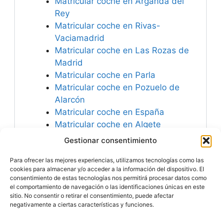
Matricular coche en Arganda del
Rey
Matricular coche en Rivas-
Vaciamadrid
Matricular coche en Las Rozas de
Madrid
Matricular coche en Parla
Matricular coche en Pozuelo de
Alarcón
Matricular coche en España
Matricular coche en Algete
Matricular coche en Meco
Gestionar consentimiento
Matricular coche en Alpedrete
Para ofrecer las mejores experiencias, utilizamos tecnologías como las
Matricular coche en Valdemoro
cookies para almacenar y/o acceder a la información del dispositivo. El
consentimiento de estas tecnologías nos permitirá procesar datos como
el comportamiento de navegación o las identificaciones únicas en este
sitio. No consentir o retirar el consentimiento, puede afectar
negativamente a ciertas características y funciones.
Especialistas en
Matricular Coches
Nuevos o Usados de