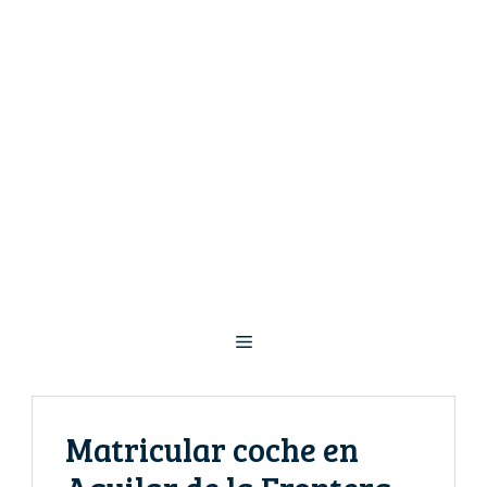
Saltar
al
contenido
Menú
Matricular coche en