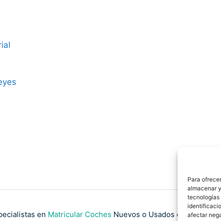
ial
eyes
Para ofrecer
almacenar y/
tecnologías
identificaci
pecialistas en
Matricular Coches
Nuevos o Usados de Importaci
afectar nega