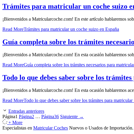
Trámites para matricular un coche suizo 
¡Bienvenidos a Matricularcoche.com! En este artículo hablaremos sobr
Read More
Trámites para matricular un coche suizo en España
Guía completa sobre los trámites necesari
¡Bienvenidos a Matricularcoche.com! En esta ocasión hablaremos sobr
Read More
Guía completa sobre los trámites necesarios para matricul
Todo lo que debes saber sobre los trámite
¡Bienvenidos a Matricularcoche.com! En esta ocasión hablaremos acer
Read More
Todo lo que debes saber sobre los trámites para matricula
Entradas anteriores
Página
1
Página
2
…
Página
36
Siguiente
→
+ More
Especialistas en
Matricular Coches
Nuevos o Usados de Importación.