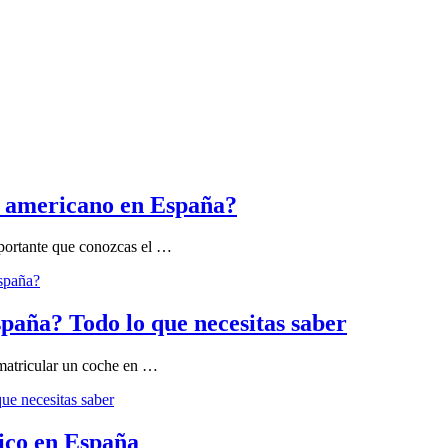
he americano en España?
mportante que conozcas el …
España?
paña? Todo lo que necesitas saber
matricular un coche en …
ue necesitas saber
rico en España