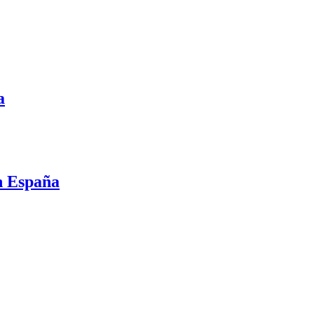
a
en España