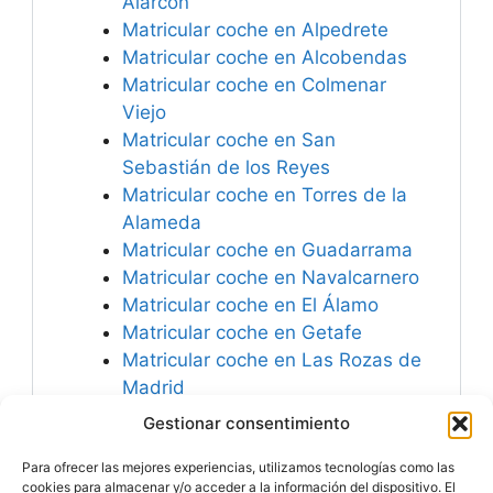
Alarcón
Matricular coche en Alpedrete
Matricular coche en Alcobendas
Matricular coche en Colmenar
Viejo
Matricular coche en San
Sebastián de los Reyes
Matricular coche en Torres de la
Alameda
Matricular coche en Guadarrama
Matricular coche en Navalcarnero
Matricular coche en El Álamo
Matricular coche en Getafe
Matricular coche en Las Rozas de
Madrid
Matricular coche en Coslada
Gestionar consentimiento
Matricular coche en Rivas-
Para ofrecer las mejores experiencias, utilizamos tecnologías como las
Vaciamadrid
cookies para almacenar y/o acceder a la información del dispositivo. El