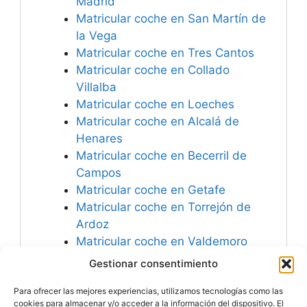
Madrid
Matricular coche en San Martín de
la Vega
Matricular coche en Tres Cantos
Matricular coche en Collado
Villalba
Matricular coche en Loeches
Matricular coche en Alcalá de
Henares
Matricular coche en Becerril de
Campos
Matricular coche en Getafe
Matricular coche en Torrejón de
Ardoz
Matricular coche en Valdemoro
Matricular coche en Brunete
Gestionar consentimiento
Matricular coche en Piña de
Para ofrecer las mejores experiencias, utilizamos tecnologías como las
Campos
cookies para almacenar y/o acceder a la información del dispositivo. El