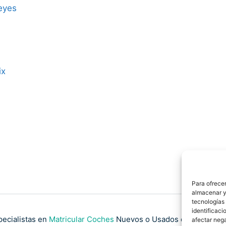
eyes
ix
Para ofrecer
almacenar y/
tecnologías
identificaci
pecialistas en
Matricular Coches
Nuevos o Usados de Importaci
afectar nega