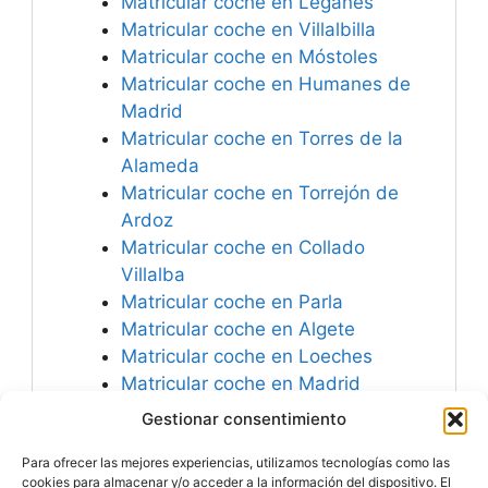
Matricular coche en Leganés
Matricular coche en Villalbilla
Matricular coche en Móstoles
Matricular coche en Humanes de
Madrid
Matricular coche en Torres de la
Alameda
Matricular coche en Torrejón de
Ardoz
Matricular coche en Collado
Villalba
Matricular coche en Parla
Matricular coche en Algete
Matricular coche en Loeches
Matricular coche en Madrid
Matricular coche en San Agustín
Gestionar consentimiento
del Guadalix
Para ofrecer las mejores experiencias, utilizamos tecnologías como las
Matricular coche en Alcobendas
cookies para almacenar y/o acceder a la información del dispositivo. El