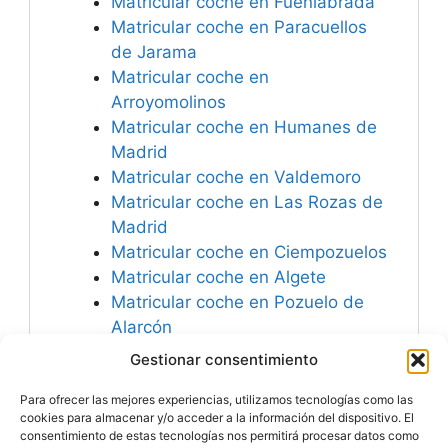
Matricular coche en Fuenlabrada
Matricular coche en Paracuellos
de Jarama
Matricular coche en
Arroyomolinos
Matricular coche en Humanes de
Madrid
Matricular coche en Valdemoro
Matricular coche en Las Rozas de
Madrid
Matricular coche en Ciempozuelos
Matricular coche en Algete
Matricular coche en Pozuelo de
Alarcón
Matricular coche en San Martín de
Gestionar consentimiento
la Vega
Para ofrecer las mejores experiencias, utilizamos tecnologías como las
Matricular coche en Móstoles
cookies para almacenar y/o acceder a la información del dispositivo. El
consentimiento de estas tecnologías nos permitirá procesar datos como