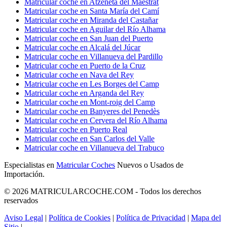
Matricular coche en Atzeneta del Maestrat
Matricular coche en Santa María del Camí
Matricular coche en Miranda del Castañar
Matricular coche en Aguilar del Río Alhama
Matricular coche en San Juan del Puerto
Matricular coche en Alcalá del Júcar
Matricular coche en Villanueva del Pardillo
Matricular coche en Puerto de la Cruz
Matricular coche en Nava del Rey
Matricular coche en Les Borges del Camp
Matricular coche en Arganda del Rey
Matricular coche en Mont-roig del Camp
Matricular coche en Banyeres del Penedès
Matricular coche en Cervera del Río Alhama
Matricular coche en Puerto Real
Matricular coche en San Carlos del Valle
Matricular coche en Villanueva del Trabuco
Especialistas en
Matricular Coches
Nuevos o Usados de
Importación.
© 2026 MATRICULARCOCHE.COM - Todos los derechos
reservados
Aviso Legal
|
Política de Cookies
|
Política de Privacidad
|
Mapa del
Sitio
|