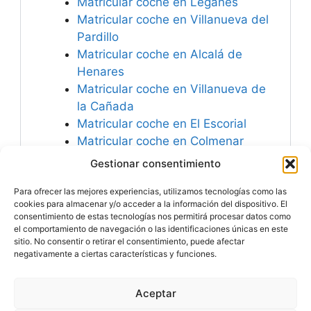
Matricular coche en Leganés
Matricular coche en Villanueva del
Pardillo
Matricular coche en Alcalá de
Henares
Matricular coche en Villanueva de
la Cañada
Matricular coche en El Escorial
Matricular coche en Colmenar
Viejo
Gestionar consentimiento
Matricular coche en Galapagar
Para ofrecer las mejores experiencias, utilizamos tecnologías como las
Matricular coche en Majadahonda
cookies para almacenar y/o acceder a la información del dispositivo. El
consentimiento de estas tecnologías nos permitirá procesar datos como
el comportamiento de navegación o las identificaciones únicas en este
sitio. No consentir o retirar el consentimiento, puede afectar
negativamente a ciertas características y funciones.
Especialistas en
Matricular Coches
Nuevos o Usados de
Importación.
Aceptar
© 2026 MATRICULARCOCHE.COM - Todos los derechos