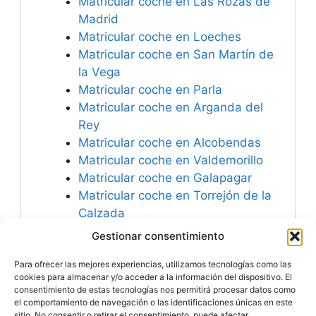
Matricular coche en Las Rozas de
Madrid
Matricular coche en Loeches
Matricular coche en San Martín de
la Vega
Matricular coche en Parla
Matricular coche en Arganda del
Rey
Matricular coche en Alcobendas
Matricular coche en Valdemorillo
Matricular coche en Galapagar
Matricular coche en Torrejón de la
Calzada
Matricular coche en Ciempozuelos
Gestionar consentimiento
Matricular coche en Alpedrete
Para ofrecer las mejores experiencias, utilizamos tecnologías como las
Matricular coche en España
cookies para almacenar y/o acceder a la información del dispositivo. El
consentimiento de estas tecnologías nos permitirá procesar datos como
el comportamiento de navegación o las identificaciones únicas en este
sitio. No consentir o retirar el consentimiento, puede afectar