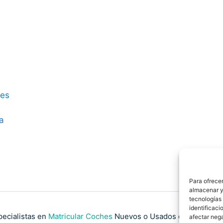
res
a
Para ofrecer
almacenar y/
tecnologías
identificaci
pecialistas en
Matricular Coches
Nuevos o Usados de Importaci
afectar nega