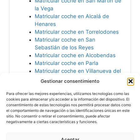
Matricular coche en San Martín de
la Vega
Matricular coche en Alcalá de
Henares
Matricular coche en Torrelodones
Matricular coche en San
Sebastián de los Reyes
Matricular coche en Alcobendas
Matricular coche en Parla
Matricular coche en Villanueva del
Pardillo
Gestionar consentimiento
Matricular coche en Colmenar
Para ofrecer las mejores experiencias, utilizamos tecnologías como las
Viejo
cookies para almacenar y/o acceder a la información del dispositivo. El
consentimiento de estas tecnologías nos permitirá procesar datos como
el comportamiento de navegación o las identificaciones únicas en este
sitio. No consentir o retirar el consentimiento, puede afectar
negativamente a ciertas características y funciones.
Especialistas en
Matricular Coches
Nuevos o Usados de
Importación.
Aceptar