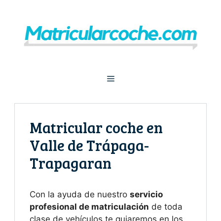
Saltar
al
contenido
Menú
Matricular coche en
Valle de Trápaga-
Trapagaran
Con la ayuda de nuestro
servicio
profesional de matriculación
de toda
clase de vehículos te guiaremos en los