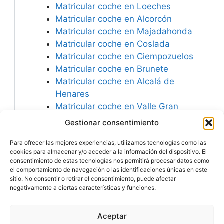
Matricular coche en Loeches
Matricular coche en Alcorcón
Matricular coche en Majadahonda
Matricular coche en Coslada
Matricular coche en Ciempozuelos
Matricular coche en Brunete
Matricular coche en Alcalá de
Henares
Matricular coche en Valle Gran
Rey
Gestionar consentimiento
Matricular coche en Fuenlabrada
Para ofrecer las mejores experiencias, utilizamos tecnologías como las
Matricular coche en Tres Cantos
cookies para almacenar y/o acceder a la información del dispositivo. El
consentimiento de estas tecnologías nos permitirá procesar datos como
el comportamiento de navegación o las identificaciones únicas en este
sitio. No consentir o retirar el consentimiento, puede afectar
negativamente a ciertas características y funciones.
Especialistas en
Matricular Coches
Nuevos o Usados de
Importación.
Aceptar