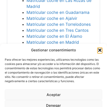
Matricular coche en Las Rozas de
Madrid
Matricular coche en Guadarrama
Matricular coche en Ajalvir
Matricular coche en Torrelodones
Matricular coche en Tres Cantos
Matricular coche en El Álamo
Matricular coche en Madrid
Matricular coche en Getafe
Gestionar consentimiento
Matricular coche en Pozuelo de
Para ofrecer las mejores experiencias, utilizamos tecnologías como las
Alarcón
cookies para almacenar y/o acceder a la información del dispositivo. El
consentimiento de estas tecnologías nos permitirá procesar datos como
el comportamiento de navegación o las identificaciones únicas en este
sitio. No consentir o retirar el consentimiento, puede afectar
negativamente a ciertas características y funciones.
Especialistas en
Matricular Coches
Nuevos o Usados de
Importación.
Aceptar
© 2026 MATRICULARCOCHE.COM - Todos los derechos
reservados
Denegar