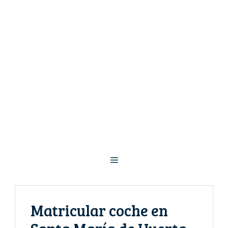
Saltar
al
contenido
Menú
Matricular coche en