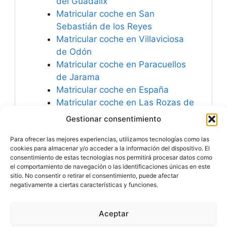
del Guadalix
Matricular coche en San
Sebastián de los Reyes
Matricular coche en Villaviciosa
de Odón
Matricular coche en Paracuellos
de Jarama
Matricular coche en España
Matricular coche en Las Rozas de
Madrid
Gestionar consentimiento
Matricular coche en San Martín de
Para ofrecer las mejores experiencias, utilizamos tecnologías como las
la Vega
cookies para almacenar y/o acceder a la información del dispositivo. El
consentimiento de estas tecnologías nos permitirá procesar datos como
el comportamiento de navegación o las identificaciones únicas en este
sitio. No consentir o retirar el consentimiento, puede afectar
negativamente a ciertas características y funciones.
Especialistas en
Matricular Coches
Nuevos o Usados de
Importación.
Aceptar
© 2026 MATRICULARCOCHE.COM - Todos los derechos