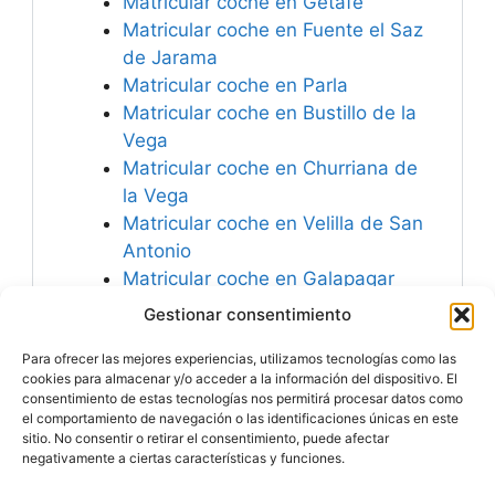
Matricular coche en Getafe
Matricular coche en Fuente el Saz
de Jarama
Matricular coche en Parla
Matricular coche en Bustillo de la
Vega
Matricular coche en Churriana de
la Vega
Matricular coche en Velilla de San
Antonio
Matricular coche en Galapagar
Matricular coche en Alcalá de
Gestionar consentimiento
Henares
Para ofrecer las mejores experiencias, utilizamos tecnologías como las
Matricular coche en Griñón
cookies para almacenar y/o acceder a la información del dispositivo. El
consentimiento de estas tecnologías nos permitirá procesar datos como
el comportamiento de navegación o las identificaciones únicas en este
sitio. No consentir o retirar el consentimiento, puede afectar
negativamente a ciertas características y funciones.
Especialistas en
Matricular Coches
Nuevos o Usados de