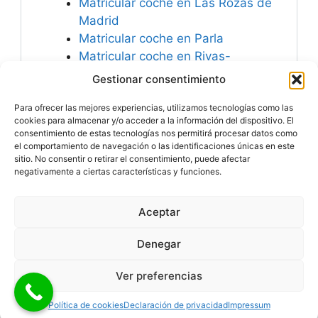
Matricular coche en Las Rozas de
Madrid
Matricular coche en Parla
Matricular coche en Rivas-
Vaciamadrid
Gestionar consentimiento
Matricular coche en Torrejón de
Para ofrecer las mejores experiencias, utilizamos tecnologías como las
Ardoz
cookies para almacenar y/o acceder a la información del dispositivo. El
consentimiento de estas tecnologías nos permitirá procesar datos como
el comportamiento de navegación o las identificaciones únicas en este
sitio. No consentir o retirar el consentimiento, puede afectar
negativamente a ciertas características y funciones.
Especialistas en
Matricular Coches
Nuevos o Usados de
Importación.
Aceptar
© 2026 MATRICULARCOCHE.COM - Todos los derechos
reservados
Denegar
Aviso Legal
|
Política de Cookies
|
Política de Privacidad
|
Ver preferencias
Mapa del Sitio
|
Política de cookies
Declaración de privacidad
Impressum