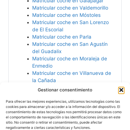
Matricular coche en Galapagar
Matricular coche en Valdemorillo
Matricular coche en Móstoles
Matricular coche en San Lorenzo
de El Escorial
Matricular coche en Parla
Matricular coche en San Agustín
del Guadalix
Matricular coche en Moraleja de
Enmedio
Matricular coche en Villanueva de
la Cañada
Matricular coche en Collado
Gestionar consentimiento
Villalba
Para ofrecer las mejores experiencias, utilizamos tecnologías como las
Matricular coche en El Escorial
cookies para almacenar y/o acceder a la información del dispositivo. El
consentimiento de estas tecnologías nos permitirá procesar datos como
el comportamiento de navegación o las identificaciones únicas en este
sitio. No consentir o retirar el consentimiento, puede afectar
negativamente a ciertas características y funciones.