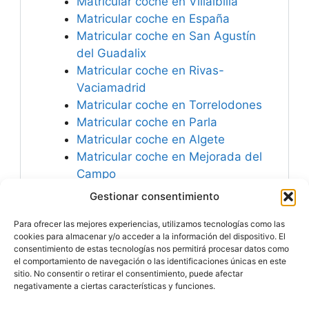
Matricular coche en Villalbilla
Matricular coche en España
Matricular coche en San Agustín
del Guadalix
Matricular coche en Rivas-
Vaciamadrid
Matricular coche en Torrelodones
Matricular coche en Parla
Matricular coche en Algete
Matricular coche en Mejorada del
Campo
Matricular coche en Loeches
Gestionar consentimiento
Matricular coche en Arganda del
Para ofrecer las mejores experiencias, utilizamos tecnologías como las
Rey
cookies para almacenar y/o acceder a la información del dispositivo. El
consentimiento de estas tecnologías nos permitirá procesar datos como
el comportamiento de navegación o las identificaciones únicas en este
sitio. No consentir o retirar el consentimiento, puede afectar
negativamente a ciertas características y funciones.
Especialistas en
Matricular Coches
Nuevos o Usados de