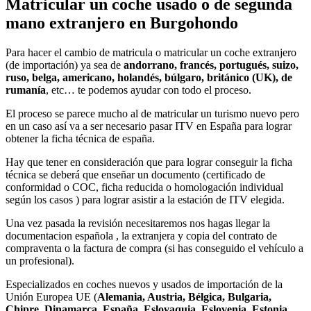
Matricular un coche usado o de segunda
mano extranjero en Burgohondo
Para hacer el cambio de matricula o matricular un coche extranjero
(de importación) ya sea de
andorrano, francés, portugués, suizo,
ruso, belga, americano, holandés, búlgaro, británico (UK), de
rumanía
, etc… te podemos ayudar con todo el proceso.
El proceso se parece mucho al de matricular un turismo nuevo pero
en un caso así va a ser necesario pasar ITV en España para lograr
obtener la ficha técnica de españa.
Hay que tener en consideración que para lograr conseguir la ficha
técnica se deberá que enseñar un documento (certificado de
conformidad o COC, ficha reducida o homologación individual
según los casos ) para lograr asistir a la estación de ITV elegida.
Una vez pasada la revisión necesitaremos nos hagas llegar la
documentacion española , la extranjera y copia del contrato de
compraventa o la factura de compra (si has conseguido el vehículo a
un profesional).
Especializados en coches nuevos y usados de importación de la
Unión Europea UE (
Alemania, Austria, Bélgica, Bulgaria,
Chipre, Dinamarca, España, Eslovaquia, Eslovenia, Estonia,