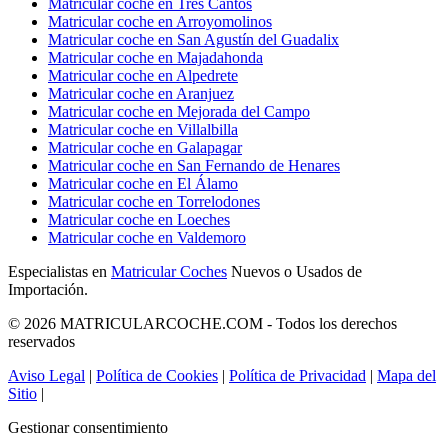
Matricular coche en Tres Cantos
Matricular coche en Arroyomolinos
Matricular coche en San Agustín del Guadalix
Matricular coche en Majadahonda
Matricular coche en Alpedrete
Matricular coche en Aranjuez
Matricular coche en Mejorada del Campo
Matricular coche en Villalbilla
Matricular coche en Galapagar
Matricular coche en San Fernando de Henares
Matricular coche en El Álamo
Matricular coche en Torrelodones
Matricular coche en Loeches
Matricular coche en Valdemoro
Especialistas en
Matricular Coches
Nuevos o Usados de
Importación.
© 2026 MATRICULARCOCHE.COM - Todos los derechos
reservados
Aviso Legal
|
Política de Cookies
|
Política de Privacidad
|
Mapa del
Sitio
|
Gestionar consentimiento