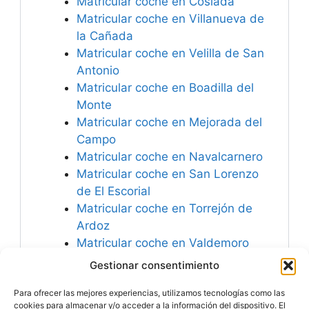
Matricular coche en Coslada
Matricular coche en Villanueva de
la Cañada
Matricular coche en Velilla de San
Antonio
Matricular coche en Boadilla del
Monte
Matricular coche en Mejorada del
Campo
Matricular coche en Navalcarnero
Matricular coche en San Lorenzo
de El Escorial
Matricular coche en Torrejón de
Ardoz
Matricular coche en Valdemoro
Matricular coche en Ciempozuelos
Gestionar consentimiento
Matricular coche en Horcajo de
Para ofrecer las mejores experiencias, utilizamos tecnologías como las
las Torres
cookies para almacenar y/o acceder a la información del dispositivo. El