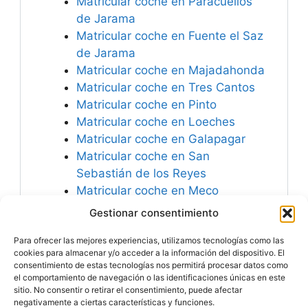
Matricular coche en Paracuellos
de Jarama
Matricular coche en Fuente el Saz
de Jarama
Matricular coche en Majadahonda
Matricular coche en Tres Cantos
Matricular coche en Pinto
Matricular coche en Loeches
Matricular coche en Galapagar
Matricular coche en San
Sebastián de los Reyes
Matricular coche en Meco
Matricular coche en Pozuelo de
Gestionar consentimiento
Alarcón
Para ofrecer las mejores experiencias, utilizamos tecnologías como las
Matricular coche en Alpedrete
cookies para almacenar y/o acceder a la información del dispositivo. El
consentimiento de estas tecnologías nos permitirá procesar datos como
el comportamiento de navegación o las identificaciones únicas en este
sitio. No consentir o retirar el consentimiento, puede afectar
negativamente a ciertas características y funciones.