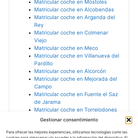
Matricular coche en Móstoles
Matricular coche en Alcobendas
Matricular coche en Arganda del
Rey
Matricular coche en Colmenar
Viejo
Matricular coche en Meco
Matricular coche en Villanueva del
Pardillo
Matricular coche en Alcorcón
Matricular coche en Mejorada del
Campo
Matricular coche en Fuente el Saz
de Jarama
Matricular coche en Torrelodones
Matricular coche en Brunete
Gestionar consentimiento
Matricular coche en Paracuellos
Para ofrecer las mejores experiencias, utilizamos tecnologías como las
de Jarama
cookies para almacenar y/o acceder a la información del dispositivo. El