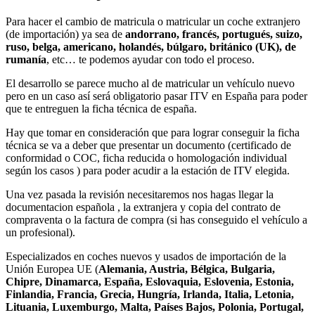
Para hacer el cambio de matricula o matricular un coche extranjero
(de importación) ya sea de
andorrano, francés, portugués, suizo,
ruso, belga, americano, holandés, búlgaro, británico (UK), de
rumanía
, etc… te podemos ayudar con todo el proceso.
El desarrollo se parece mucho al de matricular un vehículo nuevo
pero en un caso así será obligatorio pasar ITV en España para poder
que te entreguen la ficha técnica de españa.
Hay que tomar en consideración que para lograr conseguir la ficha
técnica se va a deber que presentar un documento (certificado de
conformidad o COC, ficha reducida o homologación individual
según los casos ) para poder acudir a la estación de ITV elegida.
Una vez pasada la revisión necesitaremos nos hagas llegar la
documentacion española , la extranjera y copia del contrato de
compraventa o la factura de compra (si has conseguido el vehículo a
un profesional).
Especializados en coches nuevos y usados de importación de la
Unión Europea UE (
Alemania, Austria, Bélgica, Bulgaria,
Chipre, Dinamarca, España, Eslovaquia, Eslovenia, Estonia,
Finlandia, Francia, Grecia, Hungría, Irlanda, Italia, Letonia,
Lituania, Luxemburgo, Malta, Países Bajos, Polonia, Portugal,