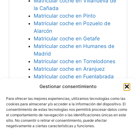
Matricular coche en Villanueva de
la Cañada
Matricular coche en Pinto
Matricular coche en Pozuelo de
Alarcón
Matricular coche en Getafe
Matricular coche en Humanes de
Madrid
Matricular coche en Torrelodones
Matricular coche en Aranjuez
Matricular coche en Fuenlabrada
Matricular coche en Coslada
Gestionar consentimiento
Matricular coche en Alcobendas
Para ofrecer las mejores experiencias, utilizamos tecnologías como las
Matricular coche en Loeches
cookies para almacenar y/o acceder a la información del dispositivo. El
consentimiento de estas tecnologías nos permitirá procesar datos como
el comportamiento de navegación o las identificaciones únicas en este
sitio. No consentir o retirar el consentimiento, puede afectar
negativamente a ciertas características y funciones.
Especialistas en
Matricular Coches
Nuevos o Usados de