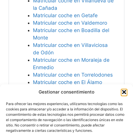
Matricular coche en Villanueva de
la Cañada
Matricular coche en Getafe
Matricular coche en Valdemoro
Matricular coche en Boadilla del
Monte
Matricular coche en Villaviciosa
de Odón
Matricular coche en Moraleja de
Enmedio
Matricular coche en Torrelodones
Matricular coche en El Álamo
Matricular coche en Las Rozas de
Gestionar consentimiento
Madrid
Para ofrecer las mejores experiencias, utilizamos tecnologías como las
Matricular coche en Galapagar
cookies para almacenar y/o acceder a la información del dispositivo. El
consentimiento de estas tecnologías nos permitirá procesar datos como
el comportamiento de navegación o las identificaciones únicas en este
sitio. No consentir o retirar el consentimiento, puede afectar
negativamente a ciertas características y funciones.