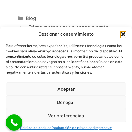
Categorías
Blog
¿Cómo matricular un coche alemán
Gestionar consentimiento
en España sin pagar IVA?
Cómo matricular un coche americano
Para ofrecer las mejores experiencias, utilizamos tecnologías como las
cookies para almacenar y/o acceder a la información del dispositivo. El
en España: Paso a paso.
consentimiento de estas tecnologías nos permitirá procesar datos como
el comportamiento de navegación o las identificaciones únicas en este
sitio. No consentir o retirar el consentimiento, puede afectar
negativamente a ciertas características y funciones.
Especialistas en
Matricular Coches
Nuevos o Usados de
Importación.
Aceptar
© 2026 MATRICULARCOCHE.COM - Todos los derechos
reservados
Denegar
Aviso Legal
|
Política de Cookies
|
Política de Privacidad
|
Ver preferencias
¿Cómo podemos ayudarte?
Mapa del Sitio
|
Política de cookies
Declaración de privacidad
Impressum