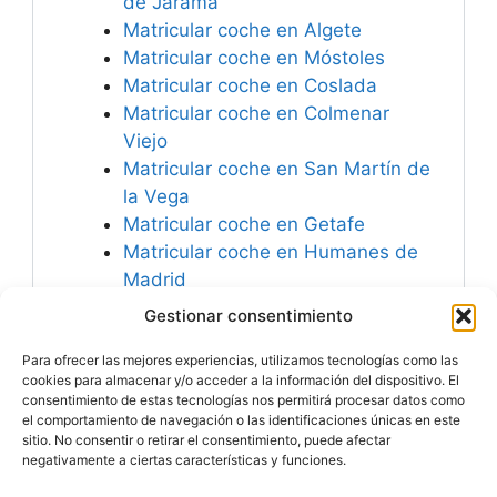
de Jarama
Matricular coche en Algete
Matricular coche en Móstoles
Matricular coche en Coslada
Matricular coche en Colmenar
Viejo
Matricular coche en San Martín de
la Vega
Matricular coche en Getafe
Matricular coche en Humanes de
Madrid
Matricular coche en Sevilla la
Gestionar consentimiento
Nueva
Para ofrecer las mejores experiencias, utilizamos tecnologías como las
Matricular coche en Ajalvir
cookies para almacenar y/o acceder a la información del dispositivo. El
consentimiento de estas tecnologías nos permitirá procesar datos como
el comportamiento de navegación o las identificaciones únicas en este
sitio. No consentir o retirar el consentimiento, puede afectar
negativamente a ciertas características y funciones.
Especialistas en
Matricular Coches
Nuevos o Usados de