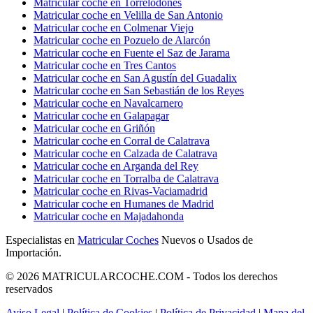
Matricular coche en Torrelodones
Matricular coche en Velilla de San Antonio
Matricular coche en Colmenar Viejo
Matricular coche en Pozuelo de Alarcón
Matricular coche en Fuente el Saz de Jarama
Matricular coche en Tres Cantos
Matricular coche en San Agustín del Guadalix
Matricular coche en San Sebastián de los Reyes
Matricular coche en Navalcarnero
Matricular coche en Galapagar
Matricular coche en Griñón
Matricular coche en Corral de Calatrava
Matricular coche en Calzada de Calatrava
Matricular coche en Arganda del Rey
Matricular coche en Torralba de Calatrava
Matricular coche en Rivas-Vaciamadrid
Matricular coche en Humanes de Madrid
Matricular coche en Majadahonda
Especialistas en
Matricular Coches
Nuevos o Usados de
Importación.
© 2026 MATRICULARCOCHE.COM - Todos los derechos
reservados
Aviso Legal
|
Política de Cookies
|
Política de Privacidad
|
Mapa del